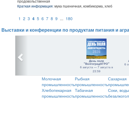
продовольственная
Краткая информация:
мука пшеничная, комбикорма, хлеб
1
2
3
4
5
6
7
8
9
...
180
Выставки и конференции по продуктам питания и агр
День поля
"ВолгоградАГРО"
6 о
6 августа — 7 августа в
23:59
Молочная
Рыбная
Сахарная
промышленность
промышленность
промышле
Хлебопекарная
Табачная
Соки, воды
промышленность
промышленность
безалкого