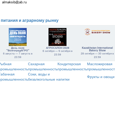
 питания и аграрному рынку
День поля
АГРОСАЛОН 2026
Kazakhstan International
"ВолгоградАГРО"
Bakery Show
6 октября — 9 октября в
6 августа — 7 августа в
28 октября — 30 октября в
23:59
23:59
23:59
Рыбная
Сахарная
Кондитерская
Масложировая
промышленность
промышленность
промышленность
промышленност
Табачная
Соки, воды и
Фрукты и овощи
промышленность
безалкогольные напитки