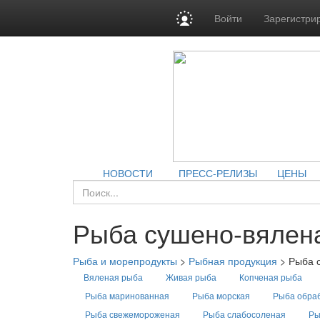
Войти
Зарегистри
НОВОСТИ
ПРЕСС-РЕЛИЗЫ
ЦЕНЫ
Рыба сушено-вялен
Рыба и морепродукты
>
Рыбная продукция
>
Рыба 
Вяленая рыба
Живая рыба
Копченая рыба
Рыба маринованная
Рыба морская
Рыба обра
Рыба свежемороженая
Рыба слабосоленая
Ры