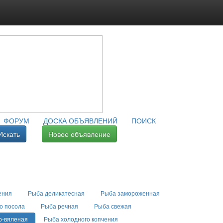
ФОРУМ
ДОСКА ОБЪЯВЛЕНИЙ
ПОИСК
Искать
Новое объявление
ения
Рыба деликатесная
Рыба замороженная
о посола
Рыба речная
Рыба свежая
о-вяленая
Рыба холодного копчения