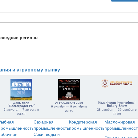
соседние регионы
ания и аграрному рынку
День поля
АГРОСАЛОН 2026
Kazakhstan International
"ВолгоградАГРО"
Bakery Show
6 октября — 9 октября в
6 августа — 7 августа в
28 октября — 30 октября в
23:59
23:59
23:59
Рыбная
Сахарная
Кондитерская
Масложировая
промышленность
промышленность
промышленность
промышленност
Табачная
Соки, воды и
Фрукты и овощи