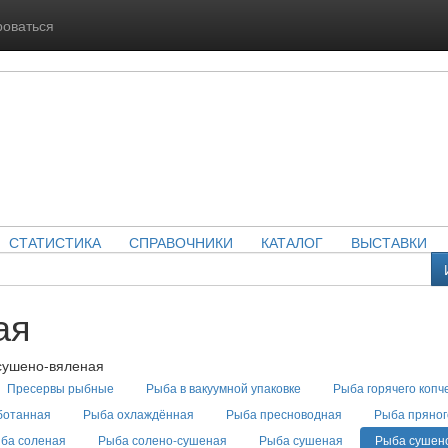
роваться
СТАТИСТИКА
СПРАВОЧНИКИ
КАТАЛОГ
ВЫСТАВКИ
ая
сушено-вяленая
Пресервы рыбные
Рыба в вакуумной упаковке
Рыба горячего копч
ботанная
Рыба охлаждённая
Рыба пресноводная
Рыба пряног
ба соленая
Рыба солено-сушеная
Рыба сушеная
Рыба сушен