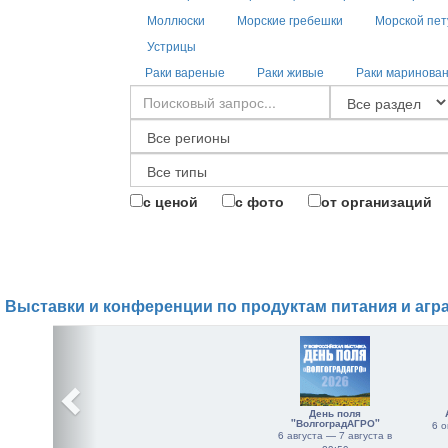
Моллюски
Морские гребешки
Морской пет
Устрицы
Раки вареные
Раки живые
Раки маринова
с ценой
с фото
от организаций
Выставки и конференции по продуктам питания и агр
День поля
"ВолгоградАГРО"
6 о
6 августа — 7 августа в