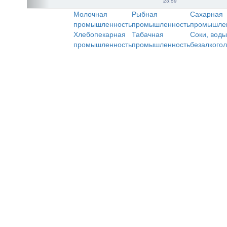
23:59
Молочная
Рыбная
Сахарная
промышленность
промышленность
промышле
Хлебопекарная
Табачная
Соки, воды
промышленность
промышленность
безалкого