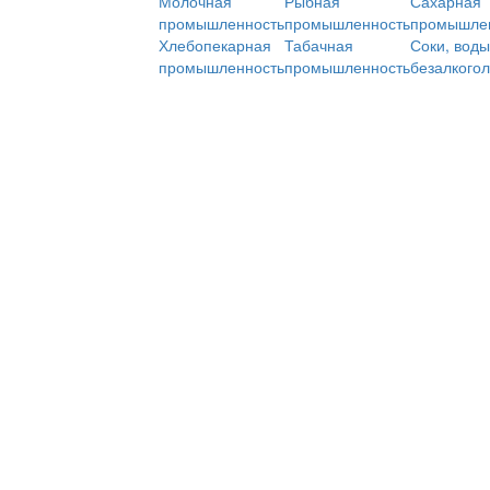
Молочная
Рыбная
Сахарная
промышленность
промышленность
промышле
Хлебопекарная
Табачная
Соки, воды
промышленность
промышленность
безалкого