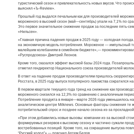
туристический сезон и привлекательность новых вкусов. Что проис
выяснял «Ъ-Review».
Прошлый год выдался печальным как для производителей морожено
мороженого в высокий сезон (май—сентябрь) упали на 7,1% по ср
Это первое значительное снижение продаж за последние пять-сем
«Нильсен».
«Главная причина падения продаж в 2025 году — холодная погода
на экономичную модель потребления. Мороженое — импульсный тов
малейшим колебаниям в семейном бюджете»,— прокомментировал
«Руспродсоюза» Дмитрий Леонов.
Кроме того, сказался эффект высокой базы 2024 года. Позапрошл
отметил гендиректор Национального союза производителей молок
В ответ на падение продаж производителям пришлось скорректир
Росстата, в 2025 году выпуск популярного лакомства сократился на 
В первом квартале текущего года тренд на снижение как производс
мороженого снизился на 12,3% по сравнению с аналогичным периодо
Потребление продукта в январе—марте 2026 года уменьшилось на 2
аналитическом центре Milknews. Основные факторы снижения те же
потребительский спрос и позднее начало сезона из-за прохладной
«При этом добавились новые вызовы: компании из-за высокой ст
формируемых резервов к высокому сезону и частично сужали прод
востребованных позиций. Кроме того, на сокращение выпуска повл
“Русский холод”»,— пояснил Артем Белов.