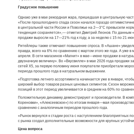
Градусное повышение
Однако уже в мае рекордная жара, пришедшая в центральную част
«После прошлогоднего спада сезон начался гораздо оптимистичне
в центральной части России и Поволжье на 2—3°C превысили норм
тенденция сохраняется»,— отметил Дмитрий Леонов. По данным «
продажи выросли на 17—21% год к году, а за неделю с 15 по 21 и
Ритейлеры также отмечают повышение спроса. В «Ашане» увидели
правда, всего на 6% по сравнению с мартом этого же года. А уже в
апреля. В сети магазинов «Магнит» в мае—июне продажи в натур
двузначную величину». Во «Вкусвилле» в мае 2026 года продажи з
сетей Х5, за первую половину июня покупатели приобретали моро
периода прошлого года в натуральном выражении.
«Подготовка летнего ассортимента начинается уже в январе, чтоб
широкий выбор товаров разных ценовых сегментов. Сезон морожен
позиций в этот период увеличивается в среднем на 60% по сравне
Положительную динамику демонстрируют и производители. В комп
Кореновки», «Алексеевское») по итогам января—мая производств
сравнению с аналогичным периодом прошлого года.
«Рынок вернулся к стадии роста с наступлением благоприятных по
с рынка создал дополнительные возможности для крупных устойчи
Цена вопроса