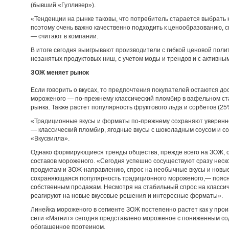
(бывший «Гулливер»).
«Тенденции на рынке таковы, что потребитель старается выбрать 
поэтому очень важно качественно подходить к ценообразованию, с
— считают в компании.
В итоге сегодня выигрывают производители с гибкой ценовой поли
незанятых продуктовых ниш, с учетом моды и трендов и с активн
ЗОЖ меняет рынок
Если говорить о вкусах, то предпочтения покупателей остаются до
мороженого — по-прежнему классический пломбир в вафельном ста
рынка. Также растет популярность фруктового льда и сорбетов (2
«Традиционные вкусы и форматы по-прежнему сохраняют уверенно
— классический пломбир, ягодные вкусы с шоколадным соусом и с
«Вкусвилла».
Однако формирующиеся тренды общества, прежде всего на ЗОЖ, о
составов мороженого. «Сегодня успешно сосуществуют сразу неск
продуктам и ЗОЖ-направлению, спрос на необычные вкусы и новы
сохраняющаяся популярность традиционного мороженого,— поясн
собственным продажам. Несмотря на стабильный спрос на классич
реагируют на новые вкусовые решения и интересные форматы».
Линейка мороженого в сегменте ЗОЖ постепенно растет как у произ
сети «Магнит» сегодня представлено мороженое с пониженным сод
обогащенное протеином.