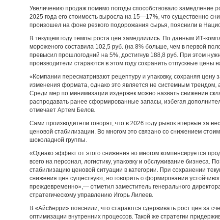
Увеличению продаж помимо погоды способствовало замедление ро
2025 года его стоимость выросла на 15—17%, что существенно сни
произошел на фоне резкого подорожания сырья, пояснили в Наци
В текущем году темпы роста цен замедлились. По данным ИТ-комп
мороженого составила 102,5 руб. (на 8% больше, чем в первой пол
превысил прошлогодний на 5%, достигнув 188,8 руб. При этом нуж
производители стараются в этом году сохранить отпускные цены 
«Компании пересматривают рецептуру и упаковку, сохраняя цену 
изменения формата, однако это является не системным трендом, а
Среди мер по минимизации издержек можно назвать снижение скл
распродавать ранее сформированные запасы, избегая дополните
отмечает Артем Белов.
Сами производители говорят, что в 2026 году рынок впервые за не
ценовой стабилизации. Во многом это связано со снижением стои
шоколадной группы.
«Однако эффект от этого снижения во многом компенсируется про
всего на персонал, логистику, упаковку и обслуживание бизнеса. 
стабилизацию ценовой ситуации в категории. При сохранении те
снижения цен существуют, но говорить о формировании устойчиво
преждевременно»,— отметил заместитель генерального директора
стратегическому управлению Игорь Лилеев.
В «Айсберри» пояснили, что стараются сдерживать рост цен за с
оптимизации внутренних процессов. Такой же стратегии придержи