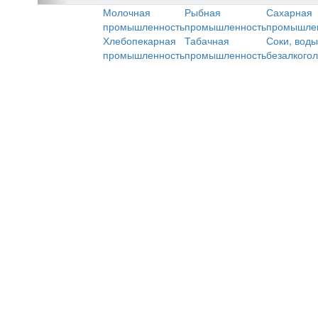
Молочная
Рыбная
Сахарная
промышленность
промышленность
промышле
Хлебопекарная
Табачная
Соки, воды
промышленность
промышленность
безалкого