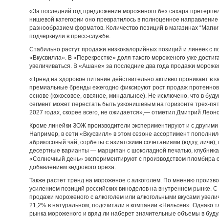
«За последний год предложение мороженого без сахара претерпе
нишевой категории оно превратилось в полноценное направление
разнообразием форматов. Количество позиций в магазинах “Магнит
подчеркнули в пресс-службе.
Стабильно растут продажи низкокалорийных позиций и линеек с 
«Вкусвилла». В «Перекрестке» доля такого мороженого уже дости
увеличиваться. В «Ашане» за последние два года продажи морожен
«Тренд на здоровое питание действительно активно проникает в 
премиальные бренды ежегодно фиксируют рост продаж протеиново
основе (кокосовое, овсяное, миндальное). Не исключено, что в бу
сегмент может перестать быть узконишевым на горизонте трех-пят
2027 годах, скорее всего, не ожидается»,— отметил Дмитрий Леоно
Кроме линейки ЗОЖ производители экспериментируют и с другими 
Например, в сети «Вкусвилл» в этом сезоне ассортимент пополнил
абрикосовый чай, сорбеты с азиатскими сочетаниями (юдзу, личи),
десертные варианты — марципан с шоколадной печатью, клубника 
«Солнечный день» экспериментируют с производством пломбира с
добавлением кедрового ореха.
Также растет тренд на мороженое с алкоголем. По мнению произво
усилением позиций российских виноделов на внутреннем рынке. С 
продажи мороженого с алкоголем или алкогольными вкусами увели
21,2% в натуральном, подсчитали в компании «Нильсен». Однако т
рынка мороженого и вряд ли наберет значительные объемы в буду