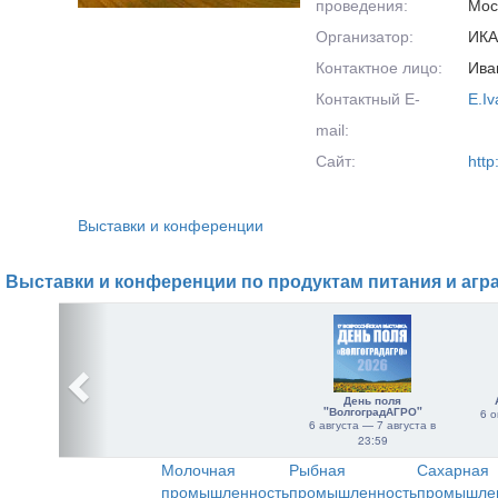
проведения:
Мос
Организатор:
ИКА
Контактное лицо:
Ива
Контактный E-
E.Iv
mail:
Сайт:
http:
Выставки и конференции
Выставки и конференции по продуктам питания и агр
День поля
"ВолгоградАГРО"
6 о
6 августа — 7 августа в
23:59
Молочная
Рыбная
Сахарная
промышленность
промышленность
промышле