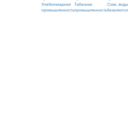
Хлебопекарная
Табачная
Соки, воды
промышленность
промышленность
безалкого