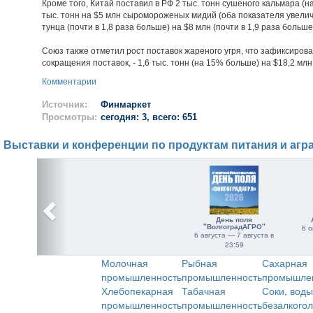
Кроме того, Китай поставил в РФ 2 тыс. тонн сушеного кальмара (н
тыс. тонн на $5 млн сыромороженых мидий (оба показателя увеличи
тунца (почти в 1,8 раза больше) на $8 млн (почти в 1,9 раза больше
Союз также отметил рост поставок жареного угря, что зафиксиро
сокращения поставок, - 1,6 тыс. тонн (на 15% больше) на $18,2 млн
Комментарии
Источник:
Финмаркет
Просмотры:
сегодня: 3, всего: 651
Выставки и конференции по продуктам питания и агр
День поля
"ВолгоградАГРО"
6 о
6 августа — 7 августа в
23:59
Молочная
Рыбная
Сахарная
промышленность
промышленность
промышле
Хлебопекарная
Табачная
Соки, воды
промышленность
промышленность
безалкого