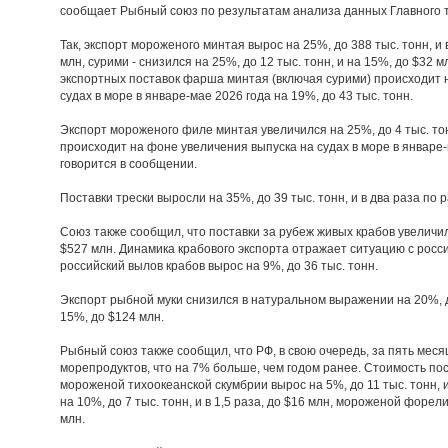
сообщает Рыбный союз по результатам анализа данных Главного 
Так, экспорт мороженого минтая вырос на 25%, до 388 тыс. тонн, и
млн, сурими - снизился на 25%, до 12 тыс. тонн, и на 15%, до $32 
экспортных поставок фарша минтая (включая сурими) происходит 
судах в море в январе-мае 2026 года на 19%, до 43 тыс. тонн.
Экспорт мороженого филе минтая увеличился на 25%, до 4 тыс. тонн
происходит на фоне увеличения выпуска на судах в море в январе-ма
говорится в сообщении.
Поставки трески выросли на 35%, до 39 тыс. тонн, и в два раза по 
Союз также сообщил, что поставки за рубеж живых крабов увеличили
$527 млн. Динамика крабового экспорта отражает ситуацию с росс
российский вылов крабов вырос на 9%, до 36 тыс. тонн.
Экспорт рыбной муки снизился в натуральном выражении на 20%, д
15%, до $124 млн.
Рыбный союз также сообщил, что РФ, в свою очередь, за пять меся
морепродуктов, что на 7% больше, чем годом ранее. Стоимость пост
мороженой тихоокеанской скумбрии вырос на 5%, до 11 тыс. тонн, и
на 10%, до 7 тыс. тонн, и в 1,5 раза, до $16 млн, мороженой форели 
млн.