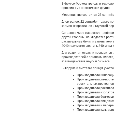
В фокусе Форума тренды и технолог
протеины из насекомых и другие.
Мероприятие состоится 23 сентябр
Днем ранее, 22 сентября там же п
кормовых протеинов и глубокой пе
Сегодня в мире существует дефицит
другой стороны, наблюдается рост
растительные белки и заменители м
2040 году может достичь 240 млрд 
Для развития отрасли проводится 
производителей с органами власти,
взаимодействия науки и бизнеса.
В Форуме и выставке примут участи
Производители инноваци
Производители, импортер
растительных протеинов
Производители раститель
Производители изолятов 
Производители белков д
Производители пищевых 
Производители и перера
Производители культивир