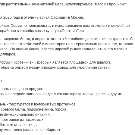
ии растительных заменителей мяса, культивируемое "мясо из пробирки",
я 2025 года в отеле «Лесная Сафмар» в Москве.
ройдет Форум по производству и использованию растительных и микробных
реработке высокобелковых культур «ПротеинТек».
 пищевого белка, и недостаток его в ближайшие десятилетия сохранится. С
 интереса потребителей и инвесторов к альтернативным протеинам, включая
яса. По оценке банка Jefferies мировой рынок «альтернативного мяса» в
долларов.
Форум «ПротеинТек», который является площадкой для диалога
 обмена опытом между игроками рынка, для укрепления связей,
е:
онных пищевых продуктов.
ы и переработчики сои, подсолнечного шрота, гороха, рапса и других
.
ных текстуратов и волокнистых протеинов.
соевого белка, подсолнечника, гороха.
ля функционального питания.
протеинов из насекомых.
ботчики мяса и птицы.
уемого мяса («мясо из пробирки»).