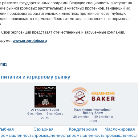
 развития государственных программ. Ведущие специалисты выступят на
ние рынков кормовых растительных и животных протеинов, тенденций их
логии производства растительных и животных протеинов через глубокую
еское производство кормового белка из метана; перспективные кормовые
х.
. Свои экспозиции представят отечественные и зарубежные компании.
оруме:
www
.
proprotein
.
org
g
3481
 питания и аграрному рынку
АГРОСАЛОН 2026
Kazakhstan International
Bakery Show
6 октября — 9 октября в
28 октября — 30 октября в
23:59
23:59
Рыбная
Сахарная
Кондитерская
Масложировая
промышленность
промышленность
промышленность
промышленност