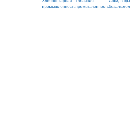
Хлебопекарная
Табачная
Соки, воды
промышленность
промышленность
безалкого