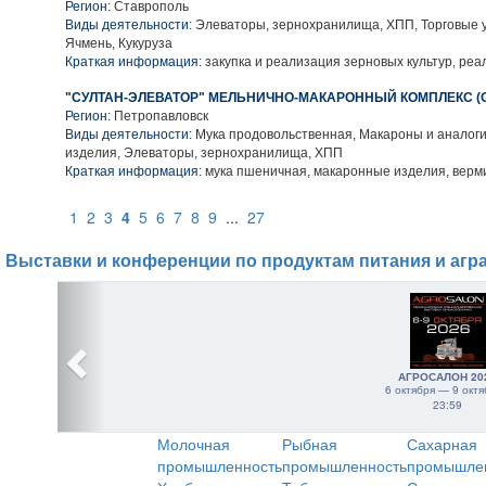
Регион:
Ставрополь
Виды деятельности:
Элеваторы, зернохранилища, ХПП, Торговые у
Ячмень, Кукуруза
Краткая информация:
закупка и реализация зерновых культур, реа
"СУЛТАН-ЭЛЕВАТОР" МЕЛЬНИЧНО-МАКАРОННЫЙ КОМПЛЕКС (
Регион:
Петропавловск
Виды деятельности:
Мука продовольственная, Макароны и аналог
изделия, Элеваторы, зернохранилища, ХПП
Краткая информация:
мука пшеничная, макаронные изделия, верм
1
2
3
4
5
6
7
8
9
...
27
Выставки и конференции по продуктам питания и агр
АГРОСАЛОН 20
6 октября — 9 октя
23:59
Молочная
Рыбная
Сахарная
промышленность
промышленность
промышле