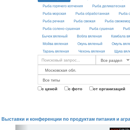
Рыба горячего копчения
Рыба деликатесная
Рыба морская
Рыба обработанная
Рыба 
Рыба речная
Рыба свежая
Рыба свежемо
Рыба солено-сушеная
Рыба сушеная
Рыб
Бычок вяленый
Вобла вяленая
Камбала в
Мойва вяленая
Окунь вяленый
Омуль вял
Тарань вяленая
Чехонь вяленая
Щука вял
с ценой
с фото
от организаций
Выставки и конференции по продуктам питания и агр