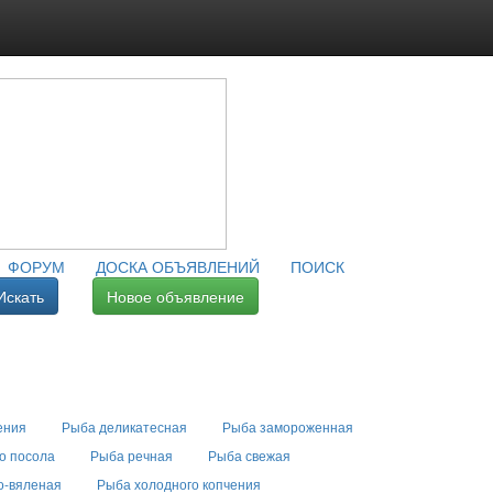
ФОРУМ
ДОСКА ОБЪЯВЛЕНИЙ
ПОИСК
Искать
Новое объявление
ения
Рыба деликатесная
Рыба замороженная
о посола
Рыба речная
Рыба свежая
о-вяленая
Рыба холодного копчения