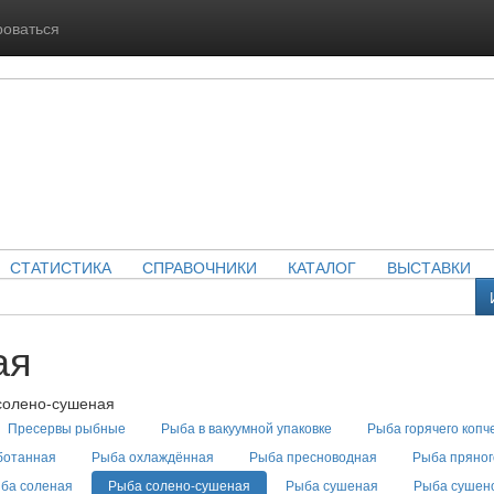
роваться
СТАТИСТИКА
СПРАВОЧНИКИ
КАТАЛОГ
ВЫСТАВКИ
ая
солено-сушеная
Пресервы рыбные
Рыба в вакуумной упаковке
Рыба горячего копч
ботанная
Рыба охлаждённая
Рыба пресноводная
Рыба пряног
ба соленая
Рыба солено-сушеная
Рыба сушеная
Рыба сушен