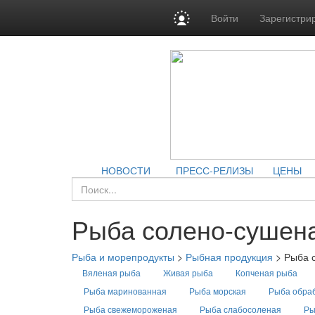
Войти
Зарегистри
НОВОСТИ
ПРЕСС-РЕЛИЗЫ
ЦЕНЫ
Рыба солено-сушен
Рыба и морепродукты
>
Рыбная продукция
>
Рыба 
Вяленая рыба
Живая рыба
Копченая рыба
Рыба маринованная
Рыба морская
Рыба обра
Рыба свежемороженая
Рыба слабосоленая
Ры