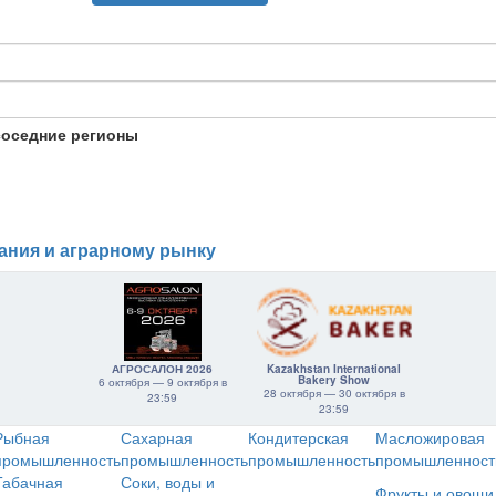
соседние регионы
ания и аграрному рынку
АГРОСАЛОН 2026
Kazakhstan International
Bakery Show
6 октября — 9 октября в
28 октября — 30 октября в
23:59
23:59
Рыбная
Сахарная
Кондитерская
Масложировая
промышленность
промышленность
промышленность
промышленност
Табачная
Соки, воды и
Фрукты и овощи