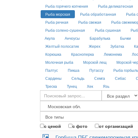
Рыба горячего копчения
Рыба деликатесная
Рыба морская
Рыба обработанная
Рыба 
Рыба речная
Рыба свежая
Рыба свежемо
Рыба солено-сушеная
Рыба сушеная
Рыб
Акула
Анчоусы
Барабулька
Бычки
Желтый полосатик
Жерех
Зубатка
К
Корюшка
Красноперка
Лемонема
Лос
Молочная рыба
Морской лещ
Морской че
Палтус
Пикша
Путассу
Рыба горбыл
Сардины
Сельдь
Семга
Сибас
С
Треска
Тунец
Хек
Язь
с ценой
с фото
от организаций
Горбуша ПБГ свежемороженая кр