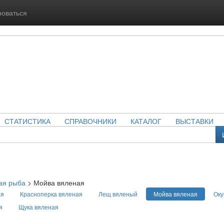
роваться
СТАТИСТИКА
СПРАВОЧНИКИ
КАТАЛОГ
ВЫСТАВКИ
ая рыба
>
Мойва вяленая
ая
Красноперка вяленая
Лещ вяленый
Мойва вяленая
Оку
я
Щука вяленая