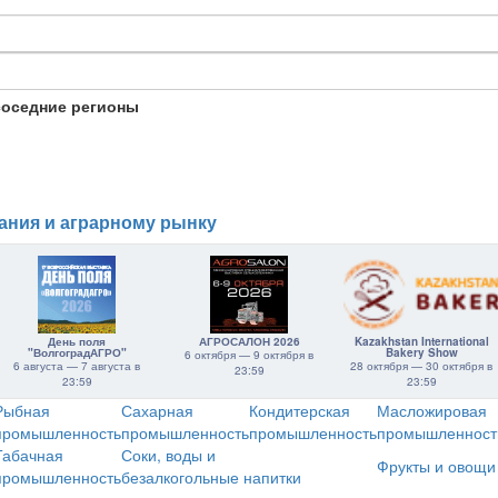
соседние регионы
ания и аграрному рынку
День поля
АГРОСАЛОН 2026
Kazakhstan International
"ВолгоградАГРО"
Bakery Show
6 октября — 9 октября в
6 августа — 7 августа в
28 октября — 30 октября в
23:59
23:59
23:59
Рыбная
Сахарная
Кондитерская
Масложировая
промышленность
промышленность
промышленность
промышленност
Табачная
Соки, воды и
Фрукты и овощи
промышленность
безалкогольные напитки