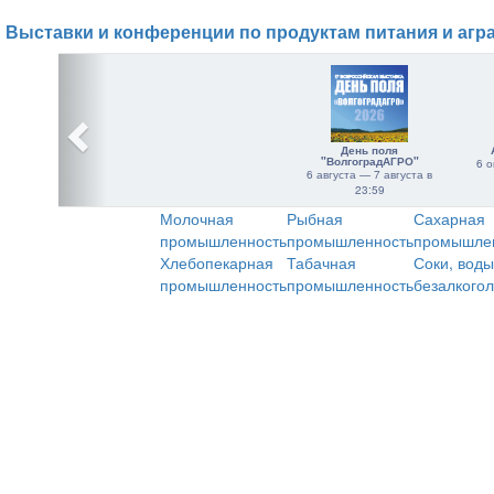
Выставки и конференции по продуктам питания и агр
День поля
"ВолгоградАГРО"
6 о
6 августа — 7 августа в
23:59
Молочная
Рыбная
Сахарная
промышленность
промышленность
промышле
Хлебопекарная
Табачная
Соки, воды
промышленность
промышленность
безалкого