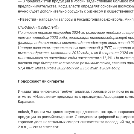
— В продажах этой продукции в России задействовано большое кол
предпринимательства. Когда власти определят основные возможн
нужно будет дополнительно обсудить с бизнесом и общественност
«Известия» направили запросы в Росалкогольтабакконтроль, Минп
СПРАВКА «ИЗВЕСТИЙ»
По итогам первого полугодия 2024-го розничные продажи сигаре
тем же периодом 2023 года, реализация никотинсодержащей про
(розница подключилась к системе идентификации лишь весной 20
Центре развития перспективных технологий (ЦРПТ, оператор «
рынке внедряется поэтапно с 2019 года, и во II квартале 2024-г
минимального за последние годы показателя в 11,3%. На рынке 
растет еще быстрее: количество розничных точек, законно прод
57,4 тыс. магазинов в 2022 году до 235,6 тыс. в 2024 году.
Подорожают ли сигареты
Инициатива чиновников требует анализа, торговые сети пока не в
отметил «Известиям» председатель президиума Ассоциации компа
Караваев.
mdash; В целом мы приветствуем предложения, которые направле
продукции на российском рынке. С введением цифровой маркировки
торговли доля нелегальных сигарет снижается: за последний год,
2 п.п., — сказал эксперт.