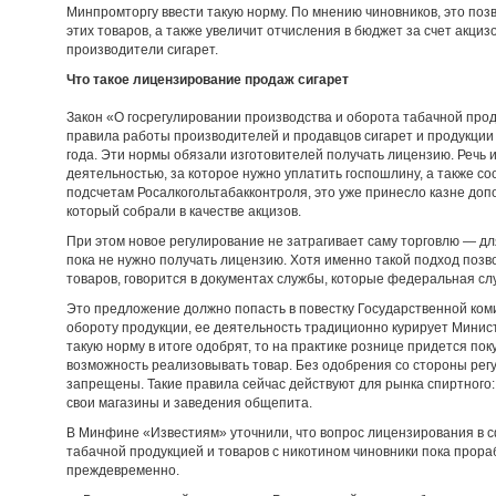
Минпромторгу ввести такую норму. По мнению чиновников, это поз
этих товаров, а также увеличит отчисления в бюджет за счет акци
производители сигарет.
Что такое лицензирование продаж сигарет
Закон «О госрегулировании производства и оборота табачной про
правила работы производителей и продавцов сигарет и продукции 
года. Эти нормы обязали изготовителей получать лицензию. Речь
деятельностью, за которое нужно уплатить госпошлину, а также со
подсчетам Росалкогольтабакконтроля, это уже принесло казне доп
который собрали в качестве акцизов.
При этом новое регулирование не затрагивает саму торговлю — дл
пока не нужно получать лицензию. Хотя именно такой подход позв
товаров, говорится в документах службы, которые федеральная сл
Это предложение должно попасть в повестку Государственной ком
обороту продукции, ее деятельность традиционно курирует Минис
такую норму в итоге одобрят, то на практике рознице придется пок
возможность реализовывать товар. Без одобрения со стороны рег
запрещены. Такие правила сейчас действуют для рынка спиртного:
свои магазины и заведения общепита.
В Минфине «Известиям» уточнили, что вопрос лицензирования в с
табачной продукцией и товаров с никотином чиновники пока прораб
преждевременно.