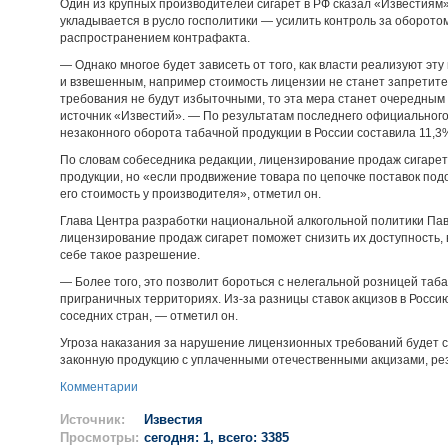
Один из крупных производителей сигарет в РФ сказал «Известиям»
укладывается в русло госполитики — усилить контроль за оборото
распространением контрафакта.
— Однако многое будет зависеть от того, как власти реализуют эт
и взвешенным, например стоимость лицензии не станет запрети
требования не будут избыточными, то эта мера станет очередным
источник «Известий». — По результатам последнего официального 
незаконного оборота табачной продукции в России составила 11,3
По словам собеседника редакции, лицензирование продаж сигарет
продукции, но «если продвижение товара по цепочке поставок подо
его стоимость у производителя», отметил он.
Глава Центра разработки национальной алкогольной политики Па
лицензирование продаж сигарет поможет снизить их доступность, 
себе такое разрешение.
— Более того, это позволит бороться с нелегальной розницей таб
приграничных территориях. Из-за разницы ставок акцизов в Росс
соседних стран, — отметил он.
Угроза наказания за нарушение лицензионных требований будет 
законную продукцию с уплаченными отечественными акцизами, ре
Комментарии
Источник:
Известия
Просмотры:
сегодня: 1, всего: 3385