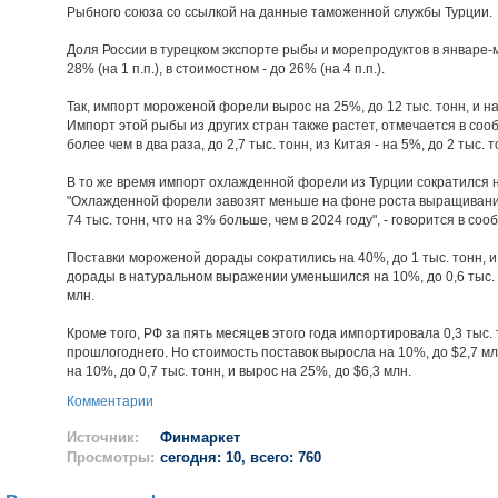
Рыбного союза со ссылкой на данные таможенной службы Турции.
Доля России в турецком экспорте рыбы и морепродуктов в январе
28% (на 1 п.п.), в стоимостном - до 26% (на 4 п.п.).
Так, импорт мороженой форели вырос на 25%, до 12 тыс. тонн, и н
Импорт этой рыбы из других стран также растет, отмечается в соо
более чем в два раза, до 2,7 тыс. тонн, из Китая - на 5%, до 2 тыс. т
В то же время импорт охлажденной форели из Турции сократился на 
"Охлажденной форели завозят меньше на фоне роста выращивания 
74 тыс. тонн, что на 3% больше, чем в 2024 году", - говорится в со
Поставки мороженой дорады сократились на 40%, до 1 тыс. тонн, 
дорады в натуральном выражении уменьшился на 10%, до 0,6 тыс. т
млн.
Кроме того, РФ за пять месяцев этого года импортировала 0,3 тыс
прошлогоднего. Но стоимость поставок выросла на 10%, до $2,7 м
на 10%, до 0,7 тыс. тонн, и вырос на 25%, до $6,3 млн.
Комментарии
Источник:
Финмаркет
Просмотры:
сегодня: 10, всего: 760