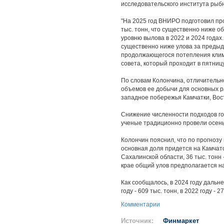
исследовательского института рыб
"На 2025 год ВНИРО подготовил пр
тыс. тонн, что существенно ниже о
уровню вылова в 2022 и 2024 годах.
существенно ниже улова за предыд
продолжающегося потепления клима
совета, который проходит в пятниц
По словам Колончина, отличительн
объемов ее добычи для основных р
западное побережья Камчатки, Вос
Снижение численности подходов го
ученые традиционно провели осень
Колончин пояснил, что по прогнозу
основная доля придется на Камчатск
Сахалинской области, 36 тыс. тонн 
крае общий улов предполагается на
Как сообщалось, в 2024 году дальн
году - 609 тыс. тонн, в 2022 году - 2
Комментарии
Источник:
Финмаркет