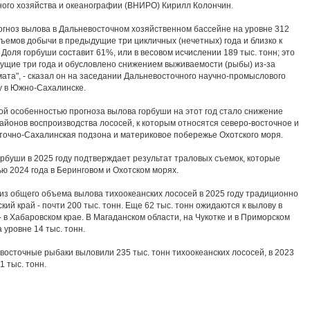
ного хозяйства и океанографии (ВНИРО) Кирилл Колончин.
огноз вылова в Дальневосточном хозяйственном бассейне на уровне 312
бъемов добычи в предыдущие три цикличных (нечетных) года и близко к
 Доля горбуши составит 61%, или в весовом исчислении 189 тыс. тонн; это
ущие три года и обусловлено снижением выживаемости (рыбы) из-за
та", - сказал он на заседании Дальневосточного научно-промыслового
у в Южно-Сахалинске.
ой особенностью прогноза вылова горбуши на этот год стало снижение
айонов воспроизводства лососей, к которым относятся северо-восточное и
точно-Сахалинская подзона и материковое побережье Охотского моря.
рбуши в 2025 году подтверждает результат траловых съемок, которые
ю 2024 года в Беринговом и Охотском морях.
 из общего объема вылова тихоокеанских лососей в 2025 году традиционно
ий край - почти 200 тыс. тонн. Еще 62 тыс. тонн ожидаются к вылову в
- в Хабаровском крае. В Магаданском области, на Чукотке и в Приморском
 уровне 14 тыс. тонн.
евосточные рыбаки выловили 235 тыс. тонн тихоокеанских лососей, в 2023
71 тыс. тонн.