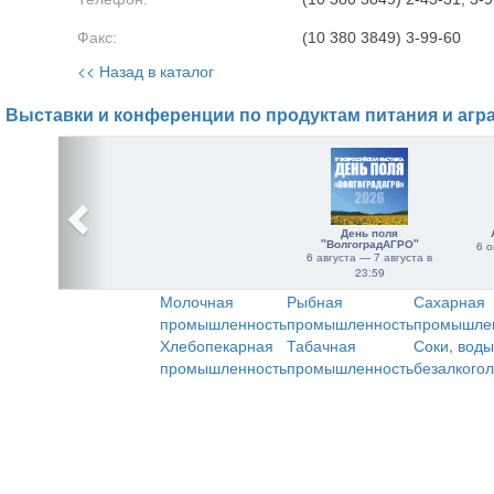
Факс:
(10 380 3849) 3-99-60
<< Назад в каталог
Выставки и конференции по продуктам питания и агр
День поля
"ВолгоградАГРО"
6 о
6 августа — 7 августа в
23:59
Молочная
Рыбная
Сахарная
промышленность
промышленность
промышле
Хлебопекарная
Табачная
Соки, воды
промышленность
промышленность
безалкого