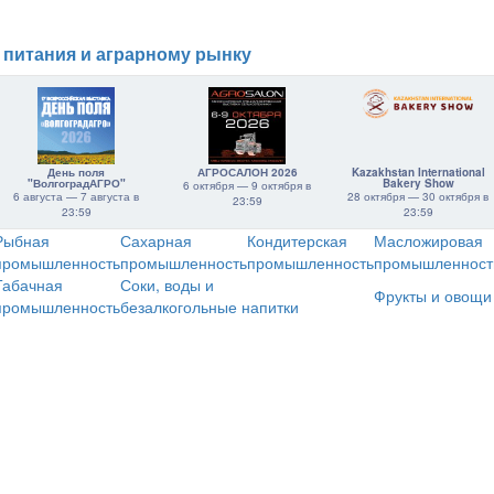
 питания и аграрному рынку
День поля
АГРОСАЛОН 2026
Kazakhstan International
"ВолгоградАГРО"
Bakery Show
6 октября — 9 октября в
6 августа — 7 августа в
28 октября — 30 октября в
23:59
23:59
23:59
Рыбная
Сахарная
Кондитерская
Масложировая
промышленность
промышленность
промышленность
промышленност
Табачная
Соки, воды и
Фрукты и овощи
промышленность
безалкогольные напитки