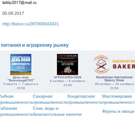
05.09.2017
http://bizon.ru/287000043421
 питания и аграрному рынку
День поля
АГРОСАЛОН 2026
Kazakhstan International
"ВолгоградАГРО"
Bakery Show
6 октября — 9 октября в
6 августа — 7 августа в
28 октября — 30 октября в
23:59
23:59
23:59
Рыбная
Сахарная
Кондитерская
Масложировая
промышленность
промышленность
промышленность
промышленност
Табачная
Соки, воды и
Фрукты и овощи
промышленность
безалкогольные напитки