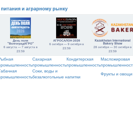
 питания и аграрному рынку
День поля
АГРОСАЛОН 2026
Kazakhstan International
"ВолгоградАГРО"
Bakery Show
6 октября — 9 октября в
6 августа — 7 августа в
28 октября — 30 октября в
23:59
23:59
23:59
Рыбная
Сахарная
Кондитерская
Масложировая
промышленность
промышленность
промышленность
промышленност
Табачная
Соки, воды и
Фрукты и овощи
промышленность
безалкогольные напитки