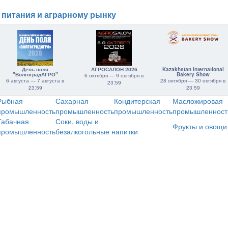
 питания и аграрному рынку
День поля
АГРОСАЛОН 2026
Kazakhstan International
"ВолгоградАГРО"
Bakery Show
6 октября — 9 октября в
6 августа — 7 августа в
28 октября — 30 октября в
23:59
23:59
23:59
Рыбная
Сахарная
Кондитерская
Масложировая
промышленность
промышленность
промышленность
промышленност
Табачная
Соки, воды и
Фрукты и овощи
промышленность
безалкогольные напитки