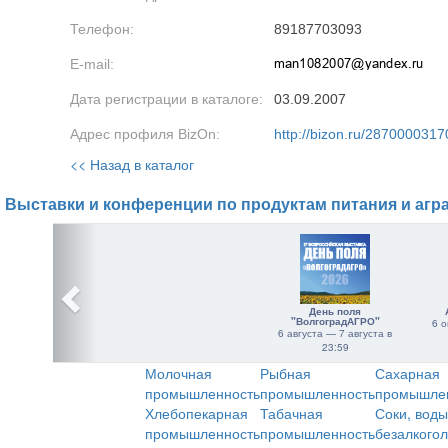
Телефон:
89187703093
E-mail:
Дата регистрации в каталоге:
03.09.2007
Адрес профиля BizOn:
http://bizon.ru/2870000317
<< Назад в каталог
Выставки и конференции по продуктам питания и агр
День поля
"ВолгоградАГРО"
6 о
6 августа — 7 августа в
23:59
Молочная
Рыбная
Сахарная
промышленность
промышленность
промышле
Хлебопекарная
Табачная
Соки, воды
промышленность
промышленность
безалкого