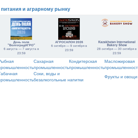
 питания и аграрному рынку
День поля
АГРОСАЛОН 2026
Kazakhstan International
"ВолгоградАГРО"
Bakery Show
6 октября — 9 октября в
6 августа — 7 августа в
28 октября — 30 октября в
23:59
23:59
23:59
Рыбная
Сахарная
Кондитерская
Масложировая
промышленность
промышленность
промышленность
промышленност
Табачная
Соки, воды и
Фрукты и овощи
промышленность
безалкогольные напитки