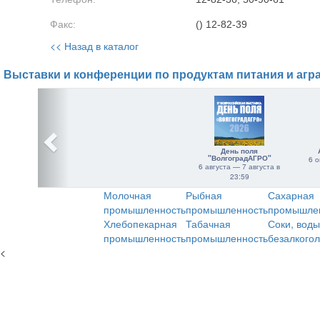
Факс:
() 12-82-39
<< Назад в каталог
Выставки и конференции по продуктам питания и агр
День поля
"ВолгоградАГРО"
6 о
6 августа — 7 августа в
23:59
Молочная
Рыбная
Сахарная
промышленность
промышленность
промышле
Хлебопекарная
Табачная
Соки, воды
промышленность
промышленность
безалкого
<