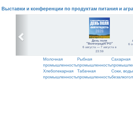
Выставки и конференции по продуктам питания и агр
День поля
"ВолгоградАГРО"
6 о
6 августа — 7 августа в
23:59
Молочная
Рыбная
Сахарная
промышленность
промышленность
промышле
Хлебопекарная
Табачная
Соки, воды
промышленность
промышленность
безалкого