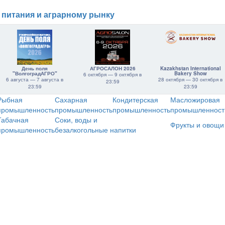
 питания и аграрному рынку
День поля
АГРОСАЛОН 2026
Kazakhstan International
"ВолгоградАГРО"
Bakery Show
6 октября — 9 октября в
6 августа — 7 августа в
28 октября — 30 октября в
23:59
23:59
23:59
Рыбная
Сахарная
Кондитерская
Масложировая
промышленность
промышленность
промышленность
промышленност
Табачная
Соки, воды и
Фрукты и овощи
промышленность
безалкогольные напитки