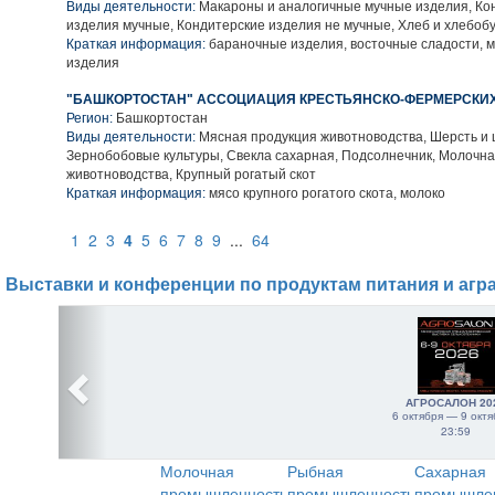
Виды деятельности:
Макароны и аналогичные мучные изделия, Ко
изделия мучные, Кондитерские изделия не мучные, Хлеб и хлебоб
Краткая информация:
бараночные изделия, восточные сладости, 
изделия
"БАШКОРТОСТАН" АССОЦИАЦИЯ КРЕСТЬЯНСКО-ФЕРМЕРСКИ
Регион:
Башкортостан
Виды деятельности:
Мясная продукция животноводства, Шерсть и 
Зернобобовые культуры, Свекла сахарная, Подсолнечник, Молочн
животноводства, Крупный рогатый скот
Краткая информация:
мясо крупного рогатого скота, молоко
1
2
3
4
5
6
7
8
9
...
64
Выставки и конференции по продуктам питания и агр
АГРОСАЛОН 20
6 октября — 9 октя
23:59
Молочная
Рыбная
Сахарная
промышленность
промышленность
промышле