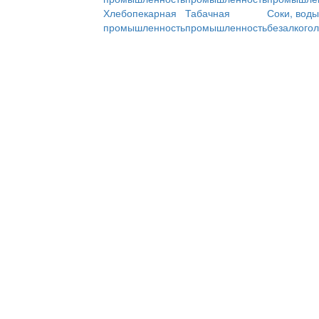
Хлебопекарная
Табачная
Соки, воды
промышленность
промышленность
безалкого