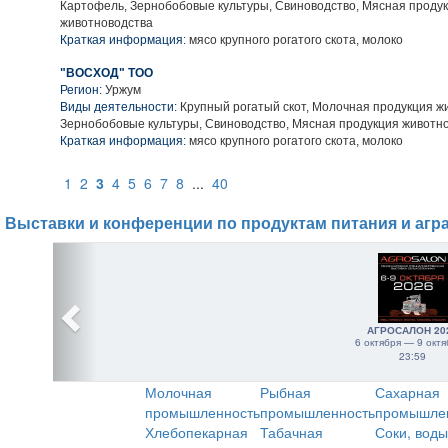
Картофель, Зернобобовые культуры, Свиноводство, Мясная проду
животноводства
Краткая информация:
мясо крупного рогатого скота, молоко
"ВОСХОД" ТОО
Регион:
Уржум
Виды деятельности:
Крупный рогатый скот, Молочная продукция ж
Зернобобовые культуры, Свиноводство, Мясная продукция животн
Краткая информация:
мясо крупного рогатого скота, молоко
1
2
3
4
5
6
7
8
...
40
Выставки и конференции по продуктам питания и агр
АГРОСАЛОН 20
6 октября — 9 октя
23:59
Молочная
Рыбная
Сахарная
промышленность
промышленность
промышле
Хлебопекарная
Табачная
Соки, воды