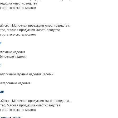
родукция животноводства
 рогатого скота, молоко
й скот, Молочная продукция животноводства,
тво, Мясная продукция животноводства
 рогатого скота, молоко
Е
улочные изделия
булочные изделия
Е
алогичные мучные изделия, Хлеб и
макаронные изделия
ТИВ
й скот, Молочная продукция животноводства,
тво, Мясная продукция животноводства
 рогатого скота, молоко