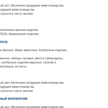
й скот, Молочная продукция животноводства,
родукция животноводства
 рогатого скота, молоко
алогичные мучные изделия
ЛЬ. Макаронные изделия.
ОАО)
 мясные, Жиры животные, Колбасные изделия,
енное, наборы суповые, мясо и субпродукты,
 колбасные изделия вареные, сосиски и
укопченые, котлеты
й скот, Молочная продукция животноводства,
родукция животноводства
 рогатого скота, молоко
НЫЙ КООПЕРАТИВ
й скот, Молочная продукция животноводства,