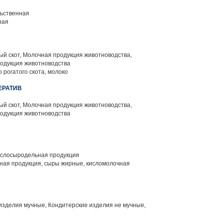
ьственная
ная
й скот, Молочная продукция животноводства,
родукция животноводства
 рогатого скота, молоко
ЕРАТИВ
й скот, Молочная продукция животноводства,
родукция животноводства
слосыродельная продукция
ая продукция, сыры жирные, кисломолочная
изделия мучные, Кондитерские изделия не мучные,