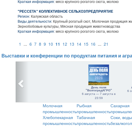
Краткая информация:
мясо крупного рогатого скота, молоко
"РЕССЕТА" КОЛЛЕКТИВНОЕ СЕЛЬХОЗПРЕДПРИЯТИЕ
Регион:
Калужская область
Виды деятельности:
Крупный рогатый скот, Молочная продукция ж
Зернобобовые культуры, Мясная продукция животноводства
Краткая информация:
мясо крупного рогатого скота, молоко
1
...
6
7
8
9
10
11
12
13
14
15
16
...
21
Выставки и конференции по продуктам питания и агр
День поля
"ВолгоградАГРО"
6 о
6 августа — 7 августа в
23:59
Молочная
Рыбная
Сахарная
промышленность
промышленность
промышле
Хлебопекарная
Табачная
Соки, воды
промышленность
промышленность
безалкого