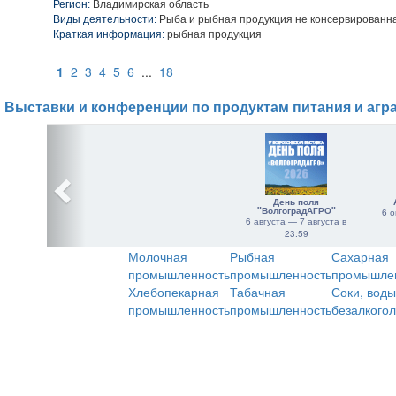
Регион:
Владимирская область
Виды деятельности:
Рыба и рыбная продукция не консервированн
Краткая информация:
рыбная продукция
1
2
3
4
5
6
...
18
Выставки и конференции по продуктам питания и агр
День поля
"ВолгоградАГРО"
6 о
6 августа — 7 августа в
23:59
Молочная
Рыбная
Сахарная
промышленность
промышленность
промышле
Хлебопекарная
Табачная
Соки, воды
промышленность
промышленность
безалкого