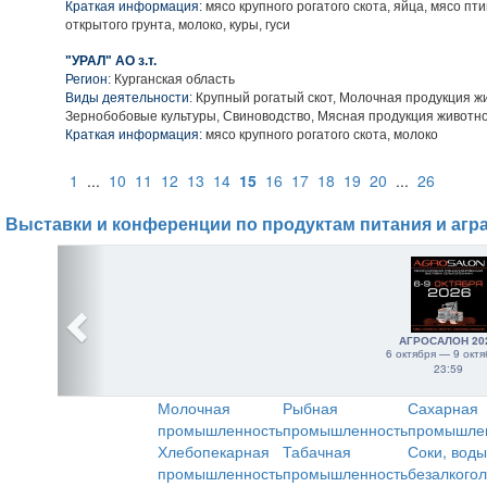
Краткая информация:
мясо крупного рогатого скота, яйца, мясо пт
открытого грунта, молоко, куры, гуси
"УРАЛ" АО з.т.
Регион:
Курганская область
Виды деятельности:
Крупный рогатый скот, Молочная продукция ж
Зернобобовые культуры, Свиноводство, Мясная продукция животн
Краткая информация:
мясо крупного рогатого скота, молоко
1
...
10
11
12
13
14
15
16
17
18
19
20
...
26
Выставки и конференции по продуктам питания и агр
АГРОСАЛОН 20
6 октября — 9 октя
23:59
Молочная
Рыбная
Сахарная
промышленность
промышленность
промышле
Хлебопекарная
Табачная
Соки, воды
промышленность
промышленность
безалкого