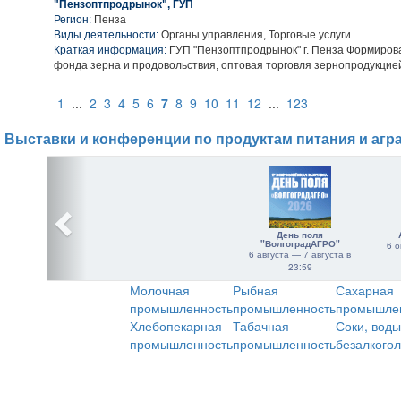
"Пензоптпродрынок", ГУП
Регион:
Пенза
Виды деятельности:
Органы управления, Торговые услуги
Краткая информация:
ГУП "Пензоптпродрынок" г. Пенза Формиров
фонда зерна и продовольствия, оптовая торговля зернопродукцие
1
...
2
3
4
5
6
7
8
9
10
11
12
...
123
Выставки и конференции по продуктам питания и агр
День поля
"ВолгоградАГРО"
6 о
6 августа — 7 августа в
23:59
Молочная
Рыбная
Сахарная
промышленность
промышленность
промышле
Хлебопекарная
Табачная
Соки, воды
промышленность
промышленность
безалкого