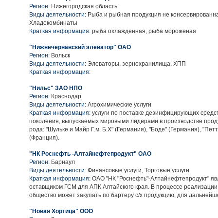
Регион:
Нижегородская область
Виды деятельности:
Рыба и рыбная продукция не консервированн
Хладокомбинаты
Краткая информация:
рыба охлажденная, рыба мороженая
"Нижнечернавский элеватор" ОАО
Регион:
Вольск
Виды деятельности:
Элеваторы, зернохранилища, ХПП
Краткая информация:
"Нильс" ЗАО НПО
Регион:
Краснодар
Виды деятельности:
Агрохимические услуги
Краткая информация:
услуги по поставке дезинфицирующих средс
поколения, выпускаемых мировыми лидерами в производстве прод
рода: "Шульке и Майр Г.м. Б.Х" (Германия), "Боде" (Германия), "Пе
(Франция).
"НК Роснефть -Алтайнефтепродукт" ОАО
Регион:
Барнаул
Виды деятельности:
Финансовые услуги, Торговые услуги
Краткая информация:
ОАО "НК "Роснефть"-Алтайнефтепродукт" яв
оставщиком ГСМ для АПК Алтайского края. В процессе реализаци
общество может закупать по бартеру с/х продукцию, для дальнейш
"Новая Хортица" ООО