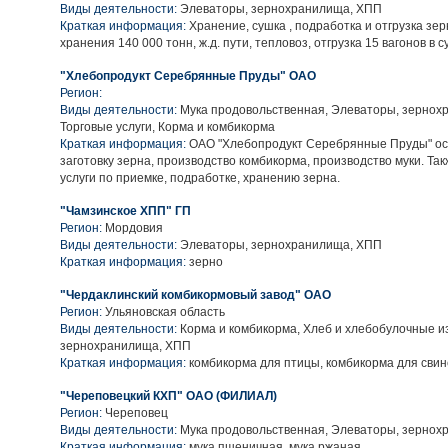
Виды деятельности:
Элеваторы, зернохранилища, ХПП
Краткая информация:
Хранение, сушка , подработка и отгрузка зе
хранения 140 000 тонн, ж.д. пути, тепловоз, отгрузка 15 вагонов в с
"Хлебопродукт Серебрянные Пруды" ОАО
Регион:
Виды деятельности:
Мука продовольственная, Элеваторы, зернох
Торговые услуги, Корма и комбикорма
Краткая информация:
ОАО "Хлебопродукт Серебрянные Пруды" о
заготовку зерна, производство комбикорма, производство муки. Та
услуги по приемке, подработке, хранению зерна.
"Чамзинское ХПП" ГП
Регион:
Мордовия
Виды деятельности:
Элеваторы, зернохранилища, ХПП
Краткая информация:
зерно
"Чердаклинский комбикормовый завод" ОАО
Регион:
Ульяновская область
Виды деятельности:
Корма и комбикорма, Хлеб и хлебобулочные и
зернохранилища, ХПП
Краткая информация:
комбикорма для птицы, комбикорма для сви
"Череповецкий КХП" ОАО (ФИЛИАЛ)
Регион:
Череповец
Виды деятельности:
Мука продовольственная, Элеваторы, зернох
Краткая информация:
мука пшеничная, мука ржаная