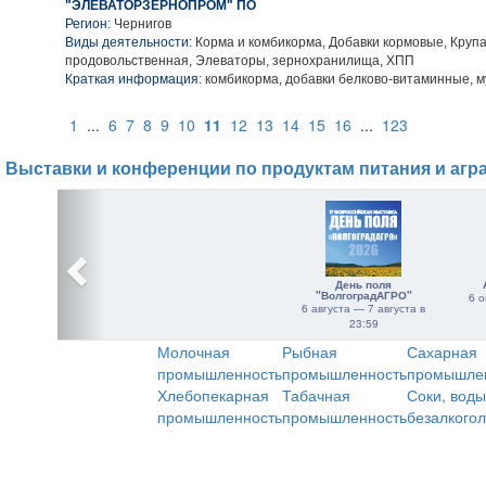
"ЭЛЕВАТОРЗЕРНОПРОМ" ПО
Регион:
Чернигов
Виды деятельности:
Корма и комбикорма, Добавки кормовые, Крупа
продовольственная, Элеваторы, зернохранилища, ХПП
Краткая информация:
комбикорма, добавки белково-витаминные, 
1
...
6
7
8
9
10
11
12
13
14
15
16
...
123
Выставки и конференции по продуктам питания и агр
День поля
"ВолгоградАГРО"
6 о
6 августа — 7 августа в
23:59
Молочная
Рыбная
Сахарная
промышленность
промышленность
промышле
Хлебопекарная
Табачная
Соки, воды
промышленность
промышленность
безалкого