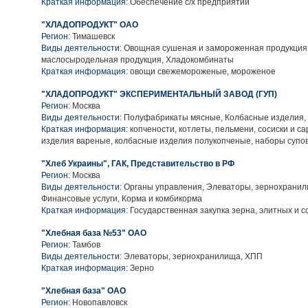
Краткая информация:
Обеспечение с/х предприятий
"ХЛАДОПРОДУКТ" ОАО
Регион:
Тимашевск
Виды деятельности:
Овощная сушеная и замороженная продукция
маслосыродельная продукция, Хладокомбинаты
Краткая информация:
овощи свежемороженые, мороженое
"ХЛАДОПРОДУКТ" ЭКСПЕРИМЕНТАЛЬНЫЙ ЗАВОД (ГУП)
Регион:
Москва
Виды деятельности:
Полуфабрикаты мясные, Колбасные изделия,
Краткая информация:
копчености, котлеты, пельмени, сосиски и с
изделия вареные, колбасные изделия полукопченые, наборы супо
"Хлеб Украины", ГАК, Представительство в РФ
Регион:
Москва
Виды деятельности:
Органы управления, Элеваторы, зернохранил
Финансовые услуги, Корма и комбикорма
Краткая информация:
Государственная закупка зерна, элитных и 
"Хлебная база №53" ОАО
Регион:
Тамбов
Виды деятельности:
Элеваторы, зернохранилища, ХПП
Краткая информация:
Зерно
"Хлебная база" ОАО
Регион:
Новопавловск