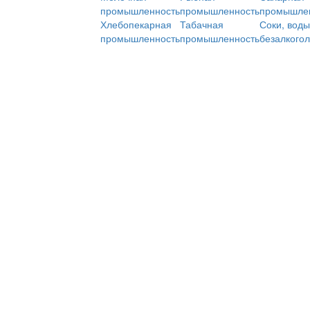
промышленность
промышленность
промышле
Хлебопекарная
Табачная
Соки, воды
промышленность
промышленность
безалкого