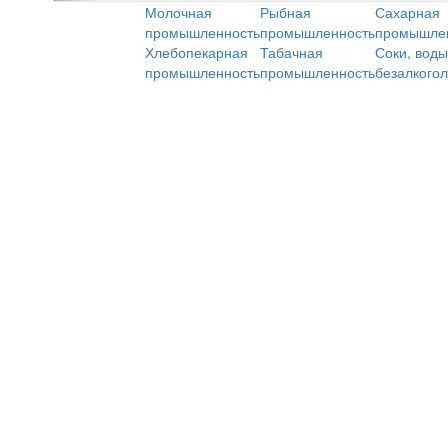
Молочная
Рыбная
Сахарная
промышленность
промышленность
промышле
Хлебопекарная
Табачная
Соки, воды
промышленность
промышленность
безалкого