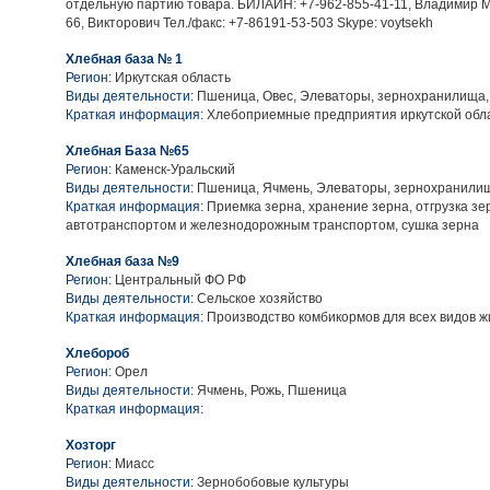
отдельную партию товара. БИЛАЙН: +7-962-855-41-11, Владимир М
66, Викторович Тел./факс: +7-86191-53-503 Skype: voytsekh
Хлебная база № 1
Регион:
Иркутская область
Виды деятельности:
Пшеница, Овес, Элеваторы, зернохранилища
Краткая информация:
Хлебоприемные предприятия иркутской обл
Хлебная База №65
Регион:
Каменск-Уральский
Виды деятельности:
Пшеница, Ячмень, Элеваторы, зернохранили
Краткая информация:
Приемка зерна, хранение зерна, отгрузка зе
автотранспортом и железнодорожным транспортом, сушка зерна
Хлебная база №9
Регион:
Центральный ФО РФ
Виды деятельности:
Сельское хозяйство
Краткая информация:
Производство комбикормов для всех видов ж
Хлебороб
Регион:
Орел
Виды деятельности:
Ячмень, Рожь, Пшеница
Краткая информация:
Хозторг
Регион:
Миасс
Виды деятельности:
Зернобобовые культуры