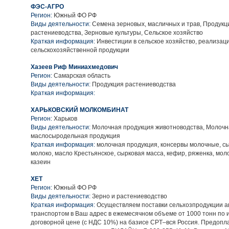
ФЭС-АГРО
Регион:
Южный ФО РФ
Виды деятельности:
Семена зерновых, масличных и трав, Продукц
растениеводства, Зерновые культуры, Сельское хозяйство
Краткая информация:
Инвестиции в сельское хозяйство, реализац
сельскохозяйственной продукции
Хазеев Риф Миниахмедович
Регион:
Самарская область
Виды деятельности:
Продукция растениеводства
Краткая информация:
ХАРЬКОВСКИЙ МОЛКОМБИНАТ
Регион:
Харьков
Виды деятельности:
Молочная продукция животноводства, Молочн
маслосыродельная продукция
Краткая информация:
молочная продукция, консервы молочные, сыр
молоко, масло Крестьянское, сырковая масса, кефир, ряженка, мол
казеин
ХЕТ
Регион:
Южный ФО РФ
Виды деятельности:
Зерно и растениеводство
Краткая информация:
Осуществляем поставки сельхозпродукции ав
транспортом в Ваш адрес в ежемесячном объеме от 1000 тонн по 
договорной цене (с НДС 10%) на базисе CPT–вся Россия. Предопл