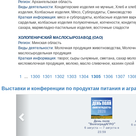
Регион:
Архангельская область
Виды деятельности:
Кондитерские изделия не мучные, Хлеб и хле
изделия, Колбасные изделия, Мясо, Субпродукты, Свиноводство
Краткая информация:
мясо и субпродукты, колбасные изделия варе
сардельки, колбасные изделия полукопченые, копчености, кондите
сахара, мармеладно-пастильные изделия, восточные сладости
ХОЛОПЕНИЧСКИЙ МАСЛОСЫРОЗАВОД (ОАО)
Регион:
Минская область
Виды деятельности:
Молочная продукция животноводства, Молочн
маслосыродельная продукция
Краткая информация:
творог, сыры сычужные, сметана, сахар мол
кисломолочная продукция, молоко, масло сливочное, казеин сухой
1
...
1300
1301
1302
1303
1304
1305
1306
1307
130
Выставки и конференции по продуктам питания и агр
День поля
"ВолгоградАГРО"
6 о
6 августа — 7 августа в
23:59