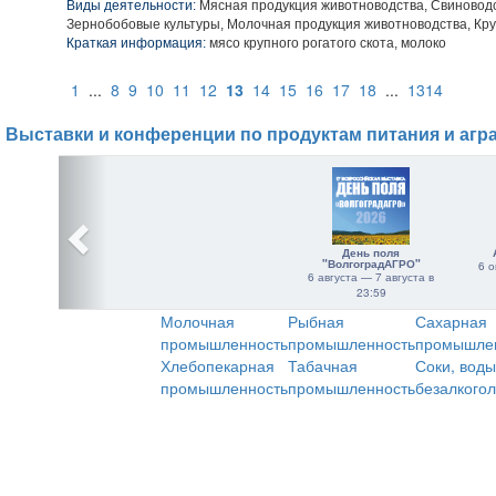
Виды деятельности:
Мясная продукция животноводства, Свиноводс
Зернобобовые культуры, Молочная продукция животноводства, Кру
Краткая информация:
мясо крупного рогатого скота, молоко
1
...
8
9
10
11
12
13
14
15
16
17
18
...
1314
Выставки и конференции по продуктам питания и агр
День поля
"ВолгоградАГРО"
6 о
6 августа — 7 августа в
23:59
Молочная
Рыбная
Сахарная
промышленность
промышленность
промышле
Хлебопекарная
Табачная
Соки, воды
промышленность
промышленность
безалкого