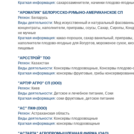
Краткая информация:
сахарозаменители, начинки плодово-ягодн
"АРОМАТИК" БЕЛОРУССКО-РУМЫНО-АМЕРИКАНСКОЕ СП
Регион:
Беларусь
Виды деятельности:
Мед искусственный и натуральный фасованн
концентраты, наполнители, приправы, соусы, Сахар, Сиропы, Кон
не мучные
Краткая информация:
какао-порошок, сахар ванильный, приправы,
наполнители плодово-ягодные для йогуртов, мороженое сухое, кис
пищевые
"АРССТРОЙ" ТОО
Регион:
Казахстан
Виды деятельности:
Консервы плодоовощные, Консервы плодово-
Краткая информация:
консервы фруктовые, грибы консервированн
"АРТУР АГРО" СП (ООО)
Регион:
Киев
Виды деятельности:
Детское и лечебное питание, Соки
Краткая информация:
соки фруктовые, детское питание
"АС" ПКФ (ООО)
Регион:
Астраханская область
Виды деятельности:
Консервы плодоовощные
Краткая информация:
консервы плодоовощные
"АСТАРТА" АГРОПРОМЫШЛЕННАЯ ФИРМА (ОАО)