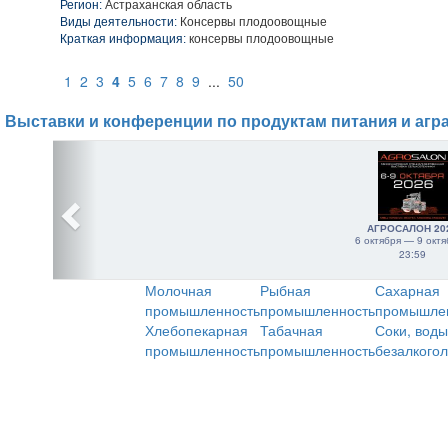
Регион:
Астраханская область
Виды деятельности:
Консервы плодоовощные
Краткая информация:
консервы плодоовощные
1
2
3
4
5
6
7
8
9
...
50
Выставки и конференции по продуктам питания и агр
АГРОСАЛОН 20
6 октября — 9 октя
23:59
Молочная
Рыбная
Сахарная
промышленность
промышленность
промышле
Хлебопекарная
Табачная
Соки, воды
промышленность
промышленность
безалкого