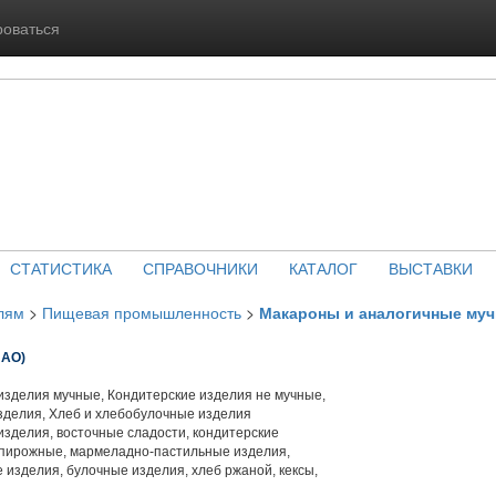
роваться
СТАТИСТИКА
СПРАВОЧНИКИ
КАТАЛОГ
ВЫСТАВКИ
лям
>
Пищевая промышленность
>
Макароны и аналогичные муч
АО)
изделия мучные, Кондитерские изделия не мучные,
зделия, Хлеб и хлебобулочные изделия
зделия, восточные сладости, кондитерские
и пирожные, мармеладно-пастильные изделия,
 изделия, булочные изделия, хлеб ржаной, кексы,