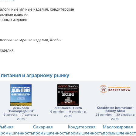
алогичные мучные изделия, Кондитерские
улочные изделия
ронные изделия
алогичные мучные изделия, Хлеб и
изделия
 питания и аграрному рынку
День поля
АГРОСАЛОН 2026
Kazakhstan International
"ВолгоградАГРО"
Bakery Show
6 октября — 9 октября в
6 августа — 7 августа в
28 октября — 30 октября в
23:59
23:59
23:59
Рыбная
Сахарная
Кондитерская
Масложировая
промышленность
промышленность
промышленность
промышленност