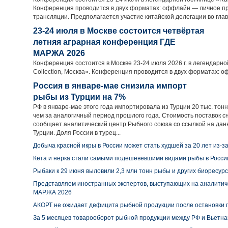
Конференция проводится в двух форматах: оффлайн — личное пр
трансляции. Предполагается участие китайской делегации во глав
23-24 июля в Москве состоится четвёртая
летняя аграрная конференция ГДЕ
МАРЖА 2026
Конференция состоится в Москве 23-24 июля 2026 г. в легендарно
Collection, Москва». Конференция проводится в двух форматах: о
Россия в январе-мае снизила импорт
рыбы из Турции на 7%
РФ в январе-мае этого года импортировала из Турции 20 тыс. тон
чем за аналогичный период прошлого года. Стоимость поставок сн
сообщает аналитический центр Рыбного союза со ссылкой на да
Турции. Доля России в турец...
Добыча красной икры в России может стать худшей за 20 лет из-з
Кета и нерка стали самыми подешевевшими видами рыбы в Росси
Рыбаки к 29 июня выловили 2,3 млн тонн рыбы и других биоресур
Представляем иностранных экспертов, выступающих на аналити
МАРЖА 2026
АКОРТ не ожидает дефицита рыбной продукции после остановки 
За 5 месяцев товарооборот рыбной продукции между РФ и Вьетна