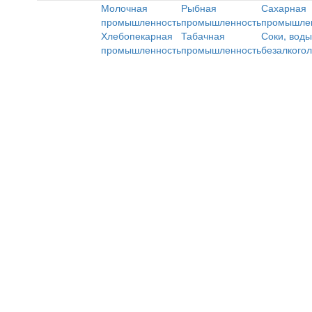
Молочная
Рыбная
Сахарная
промышленность
промышленность
промышле
Хлебопекарная
Табачная
Соки, воды
промышленность
промышленность
безалкого